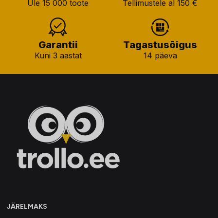
Üle 15 000 toote
Tellimustele al 150 €
Garantii
Tagastusõigus
Kuni 3 aastat
14 päeva
JÄRELMAKS