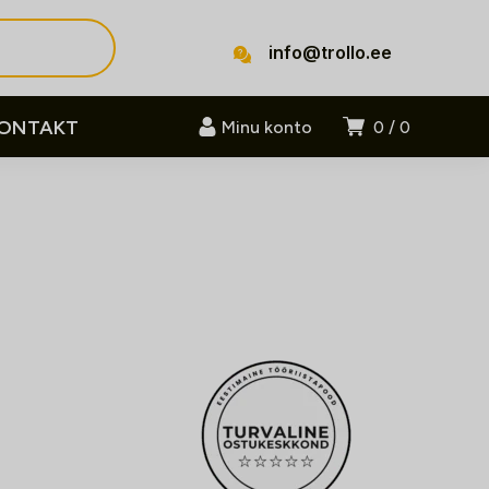
info@trollo.ee
ONTAKT
Minu konto
0
0