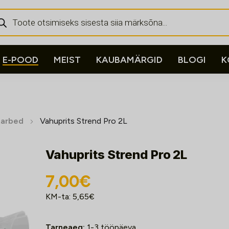
ducts
rch
E-POOD
MEIST
KAUBAMÄRGID
BLOGI
K
tarbed
Vahuprits Strend Pro 2L
Vahuprits Strend Pro 2L
7,00
€
KM-ta:
5,65
€
Tarneaeg:
1-3 tööpäeva