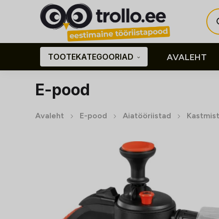
Pro
sea
TOOTEKATEGOORIAD
AVALEHT
E-pood
Avaleht
E-pood
Aiatööriistad
Kastmis