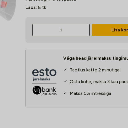
Laos:
8
tk
Vahuprits
Lisa kor
Strend
Pro
2L
kogus
Väga head järelmaksu tingim
Taotlus kätte 2 minutiga!
Osta kohe, maksa 3 kuu pära
Maksa 0% intressiga