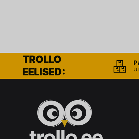
TROLLO
P
EELISED:
Ül