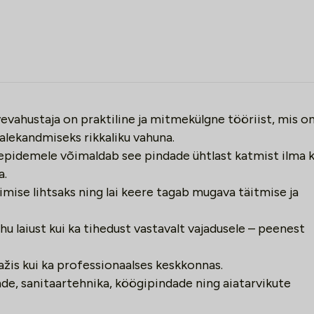
vevahustaja on praktiline ja mitmekülgne tööriist, mis o
ekandmiseks rikkaliku vahuna.
epidemele võimaldab see pindade ühtlast katmist ilma 
a.
mise lihtsaks ning lai keere tagab mugava täitmise ja
u laiust kui ka tihedust vastavalt vajadusele – peenest
žis kui ka professionaalses keskkonnas.
nde, sanitaartehnika, köögipindade ning aiatarvikute