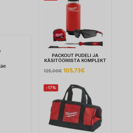
n
PACKOUT PUDELI JA
KÄSITÖÖRIISTA KOMPLEKT
käe
Algne
Praegune
105,73
€
125,00
€
hind
hind
oli:
on:
-17%
125,00€.
105,73€.