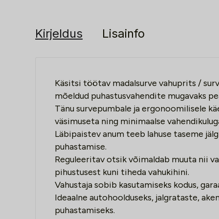
Kirjeldus
Lisainfo
Käsitsi töötav madalsurve vahuprits / sur
mõeldud puhastusvahendite mugavaks peal
Tänu survepumbale ja ergonoomilisele kä
väsimuseta ning minimaalse vahendikulug
Läbipaistev anum teeb lahuse taseme jälgi
puhastamise.
Reguleeritav otsik võimaldab muuta nii vah
pihustusest kuni tiheda vahukihini.
Vahustaja sobib kasutamiseks kodus, garaa
Ideaalne autohoolduseks, jalgrataste, ake
puhastamiseks.