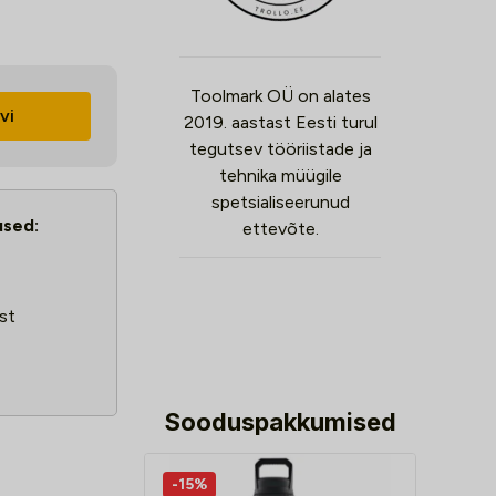
Toolmark OÜ on alates
vi
2019. aastast Eesti turul
tegutsev tööriistade ja
tehnika müügile
spetsialiseerunud
used:
ettevõte.
st
Sooduspakkumised
-15%