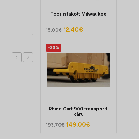
Tööriistakott Milwaukee
Algne
Praegune
12,40
€
15,00
€
hind
hind
oli:
on:
-23%
15,00€.
12,40€.
Rhino Cart 900 transpordi
käru
Algne
Praegune
149,00
€
193,70
€
hind
hind