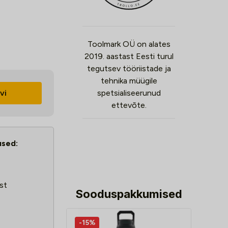
Toolmark OÜ on alates
2019. aastast Eesti turul
tegutsev tööriistade ja
tehnika müügile
vi
spetsialiseerunud
ettevõte.
used:
st
Sooduspakkumised
-15%