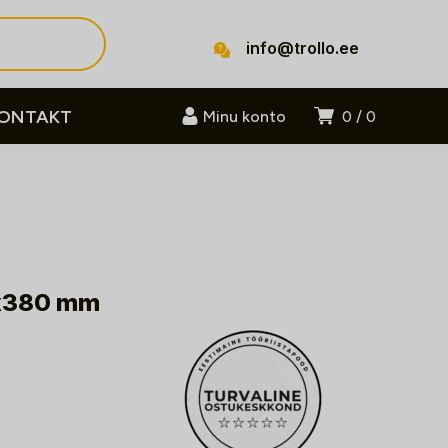
info@trollo.ee
ONTAKT
Minu konto
0
0
x380 mm