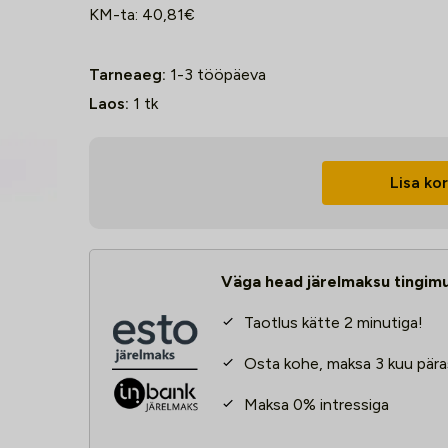
KM-ta:
40,81
€
Tarneaeg:
1-3 tööpäeva
Laos:
1
tk
Teemantmärgpuur
Lisa kor
Robota
76x380
mm
DB76
Väga head järelmaksu tingim
kogus
Taotlus kätte 2 minutiga!
Osta kohe, maksa 3 kuu pära
Maksa 0% intressiga