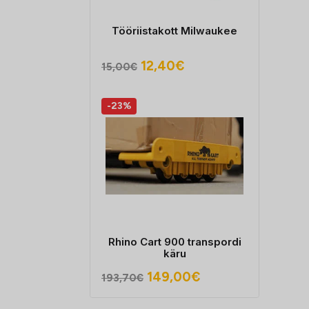
Tööriistakott Milwaukee
Algne
Praegune
12,40
€
15,00
€
hind
hind
oli:
on:
-23%
15,00€.
12,40€.
Rhino Cart 900 transpordi
käru
Algne
Praegune
149,00
€
193,70
€
hind
hind