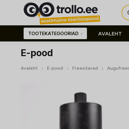
Pro
sea
TOOTEKATEGOORIAD
AVALEHT
E-pood
Avaleht
E-pood
Freesiterad
Augufree