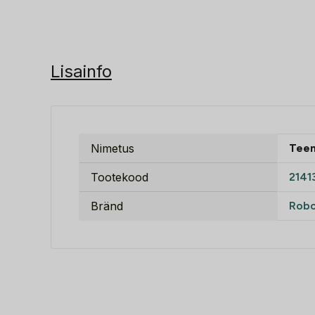
Lisainfo
Nimetus
Tee
Tootekood
2141
Bränd
Rob