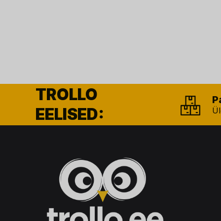
TROLLO
P
EELISED:
Ül