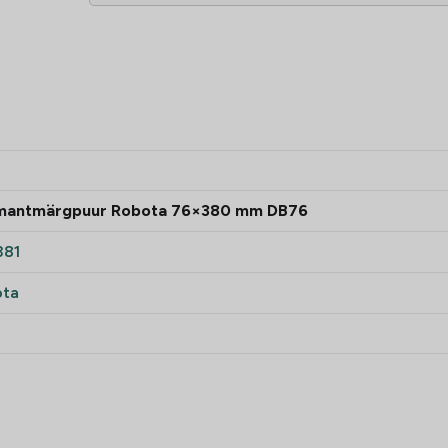
mantmärgpuur Robota 76×380 mm DB76
381
ota