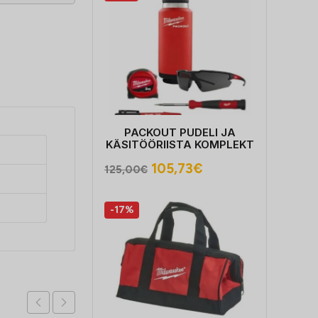
PACKOUT PUDELI JA
KÄSITÖÖRIISTA KOMPLEKT
Algne
Praegune
105,73
€
125,00
€
hind
hind
oli:
on:
-17%
125,00€.
105,73€.