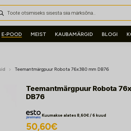
ducts
rch
E-POOD
MEIST
KAUBAMÄRGID
BLOGI
K
sid
Teemantmärgpuur Robota 76x380 mm DB76
Teemantmärgpuur Robota 76
DB76
Kuumakse alates
8,60
€
/ 6 kuud
50,60
€