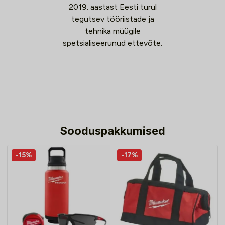
2019. aastast Eesti turul
tegutsev tööriistade ja
tehnika müügile
spetsialiseerunud ettevõte.
Sooduspakkumised
-15%
-17%