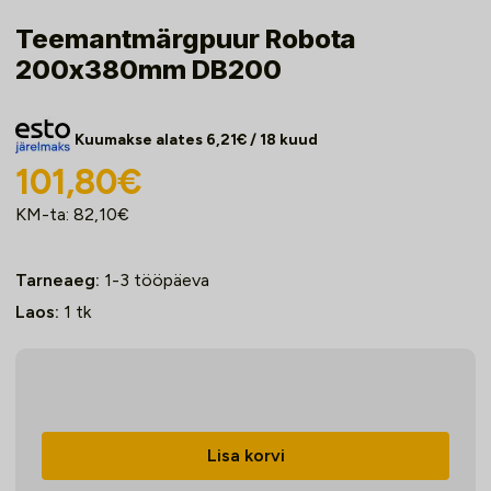
Teemantmärgpuur Robota
200x380mm DB200
Kuumakse alates
6,21
€
/ 18 kuud
101,80
€
KM-ta:
82,10
€
Tarneaeg:
1-3 tööpäeva
Laos:
1
tk
Teemantmärgpuur
Robota
200x380mm
Lisa korvi
DB200