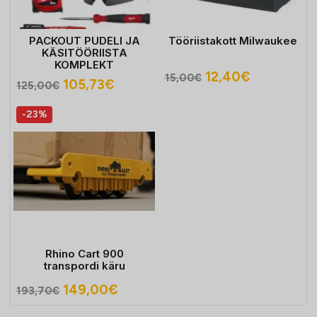
PACKOUT PUDELI JA
Tööriistakott Milwaukee
KÄSITÖÖRIISTA
KOMPLEKT
Algne
Praegune
12,40
€
15,00
€
Algne
Praegune
105,73
€
125,00
€
hind
hind
hind
hind
oli:
on:
-23%
oli:
on:
15,00€.
12,40€.
125,00€.
105,73€.
Rhino Cart 900
transpordi käru
Algne
Praegune
149,00
€
193,70
€
hind
hind