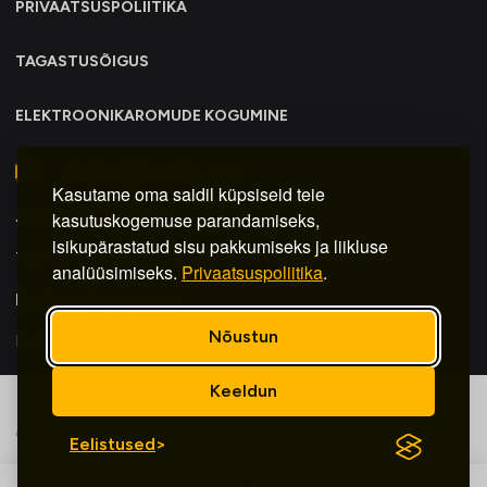
PRIVAATSUSPOLIITIKA
TAGASTUSÕIGUS
ELEKTROONIKAROMUDE KOGUMINE
info@trollo.ee
Kasutame oma saidil küpsiseid teie
Juriidiline aadress:
kasutuskogemuse parandamiseks,
isikupärastatud sisu pakkumiseks ja liikluse
Trummi tn 30y, Tallinn 12617
analüüsimiseks.
Privaatsuspoliitika
.
Kauba väljastamine:
Nõustun
E-R – 9.00 – 18.00
Keeldun
© 2025 by Veebiagentuur
Eelistused
0