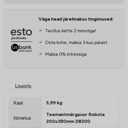
kogus
Väga head järelmaksu tingimused:
Taotlus kätte 2 minutiga!
Osta kohe, maksa 3 kuu pärast
Maksa 0% intressiga
Lisainfo
Kaal
5,99 kg
Teemantmärgpuur Robota
Nimetus
200x380mm DB200