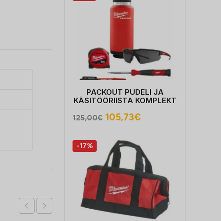
PACKOUT PUDELI JA
KÄSITÖÖRIISTA KOMPLEKT
Algne
Praegune
105,73
€
125,00
€
hind
hind
oli:
on:
-17%
125,00€.
105,73€.