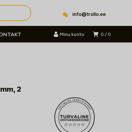
info@trollo.ee
ONTAKT
Minu konto
0
0
 mm, 2