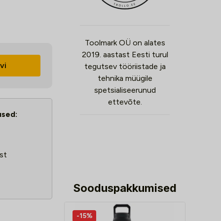
Toolmark OÜ on alates
2019. aastast Eesti turul
vi
tegutsev tööriistade ja
tehnika müügile
spetsialiseerunud
ettevõte.
used:
st
Sooduspakkumised
-15%