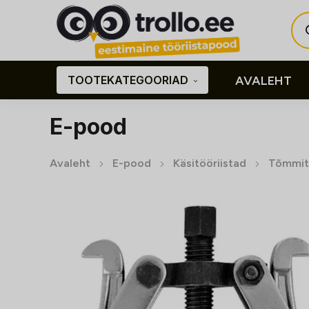
Pro
sea
TOOTEKATEGOORIAD
AVALEHT
E-pood
Avaleht
E-pood
Käsitööriistad
Tõmmit