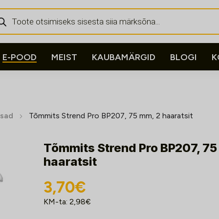
ducts
rch
E-POOD
MEIST
KAUBAMÄRGID
BLOGI
K
sad
Tõmmits Strend Pro BP207, 75 mm, 2 haaratsit
Tõmmits Strend Pro BP207, 75
haaratsit
3,70
€
KM-ta:
2,98
€