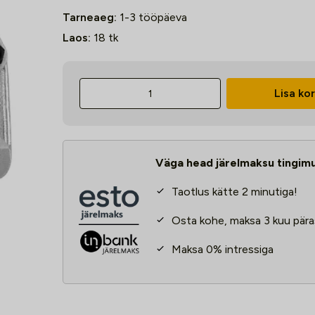
Tarneaeg:
1-3 tööpäeva
Laos:
18
tk
Tõmmits
Lisa kor
Strend
Pro
BP207,
75
Väga head järelmaksu tingim
mm,
2
Taotlus kätte 2 minutiga!
haaratsit
kogus
Osta kohe, maksa 3 kuu pära
Maksa 0% intressiga