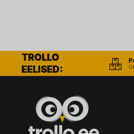
TROLLO
P
EELISED:
Ül