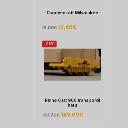
Tööriistakott Milwaukee
Algne
Praegune
12,40
€
15,00
€
hind
hind
oli:
on:
-23%
15,00€.
12,40€.
Rhino Cart 900 transpordi
käru
Algne
Praegune
149,00
€
193,70
€
hind
hind