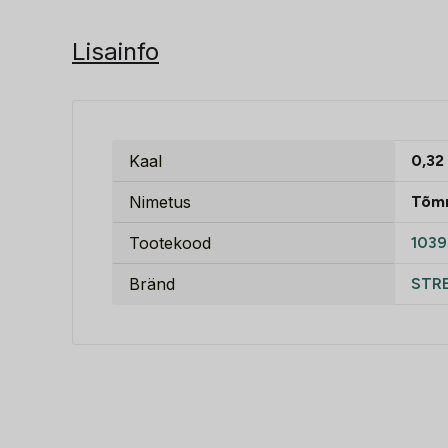
Lisainfo
Kaal
0,32
Nimetus
Tõmm
Tootekood
1039
Bränd
STR