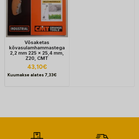
Võsaketas
kõvasulamhammastega
2,2 mm 225 x 25,4 mm,
Z20, CMT
43,10
€
Kuumakse alates
7,33
€