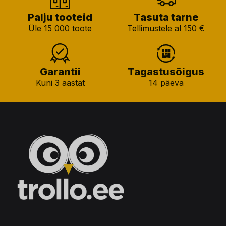
Palju tooteid
Tasuta tarne
Üle 15 000 toote
Tellimustele al 150 €
Garantii
Tagastusõigus
Kuni 3 aastat
14 päeva