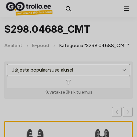
S298.04688_CMT
Avaleht
E-pood
Kategooria "S298.04688_CMT"
Kuvatakse üksik tulemus